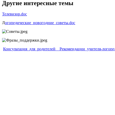
Другие интересные темы
Телевизор.doc
Л
огопедические_новогодние_советы.doc
Консультация_для_родителей__Рекомендации_учителя-логопе